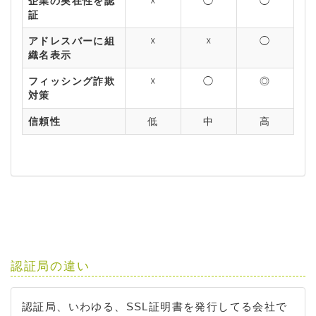
企業の実在性を認
☓
◯
◯
証
アドレスバーに組
☓
☓
◯
織名表示
フィッシング詐欺
☓
◯
◎
対策
信頼性
低
中
高
認証局の違い
認証局、いわゆる、SSL証明書を発行してる会社で