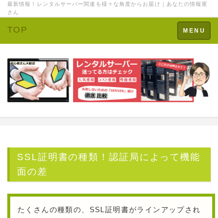
最新情報！レンタルサーバー関連を様々な角度からお届け｜あなたの情報屋
さん
TOP
Toggle
MENU
navigation
SSL証明書の種類！認証局によって機能
面の差
たくさんの種類の、SSL証明書がラインアップされ