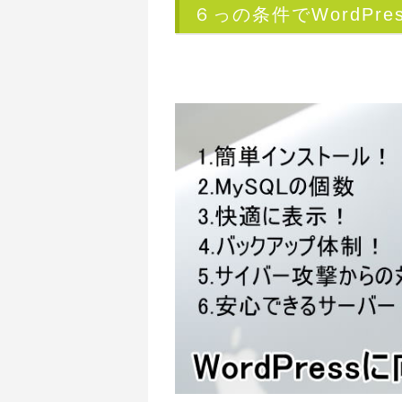
６っの条件でWordPr