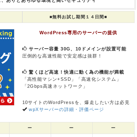
る為に、ありとあらゆる環境と高いセキュリティ
■無料お試し期間１４日間■
WordPress専用のサーバーの提供
サーバー容量 30G、10ドメインが設置可能
圧倒的な高速性能で安定感は抜群！
驚くほど高速！快適に動く為の機能が満載
「高性能マシン+SSD」「高速化システム」
「2Gbps高速ネットワーク」
10サイトのWordPressを、爆走したい方は必見
wpXサーバーの詳細・評価ページ
ー
ー
ー