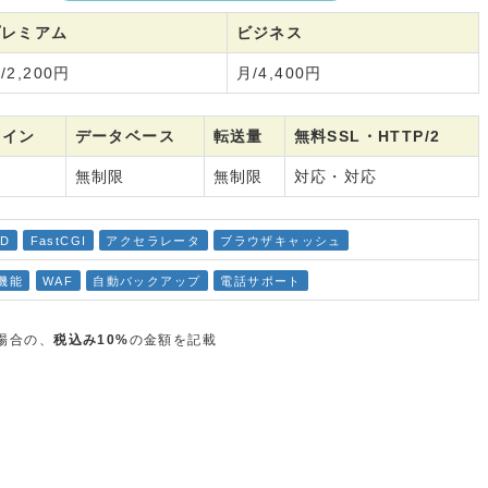
プレミアム
ビジネス
/2,200円
月/4,400円
メイン
データベース
転送量
無料SSL・HTTP/2
無制限
無制限
対応・対応
D
FastCGI
アクセラレータ
ブラウザキャッシュ
援機能
WAF
自動バックアップ
電話サポート
）
場合の、
税込み10%
の金額を記載