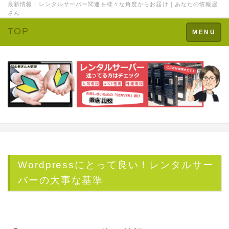
最新情報！レンタルサーバー関連を様々な角度からお届け｜あなたの情報屋
さん
TOP
Toggle
MENU
navigation
Wordpressにとって良い！レンタルサー
バーの大事な基準