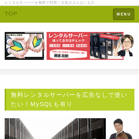
レンタルサーバーを無料で利用！広告が入らないもの
TOP
Toggle
MENU
navigation
無料レンタルサーバーを広告なしで使い
たい！MySQLも有り