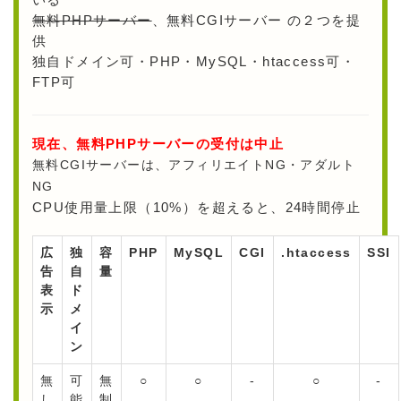
無料PHPサーバー
、無料CGIサーバー の２つを提
供
独自ドメイン可・PHP・MySQL・htaccess可・
FTP可
現在、無料PHPサーバーの受付は中止
無料CGIサーバーは、アフィリエイトNG・アダルト
NG
CPU使用量上限（10%）を超えると、24時間停止
広
独
容
PHP
MySQL
CGI
.htaccess
SSI
告
自
量
表
ド
示
メ
イ
ン
無
可
無
○
○
-
○
-
し
能
制