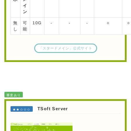
イ
ン
無
可
10G
-
-
-
○
○
し
能
「スタードメイン」公式サイト
審査あり
TSoft Server
★★☆☆☆