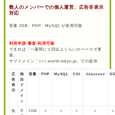
数人のメンバーでの個人運営、広告非表示
対応
容量 2GB、PHP、MySQL が使用可能
利用申請-審査-利用可能
できれば「一週間に２回以上くらいのペースで更
新」
サブドメイン「○○○.world-tokyo.jp」での提供
広
独
容量
PHP
MySQL
CGI
.htaccess
SS
告
自
表
ド
示
メ
イ
ン
無
不
2GB
○
○
○
○
○