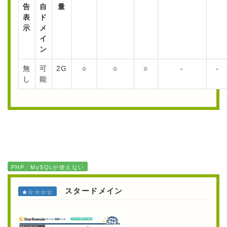
告
自
量
表
ド
示
メ
イ
ン
無
可
2G
○
○
○
-
-
し
能
PHP、MySQLが使えない
スタードメイン
★☆☆☆☆