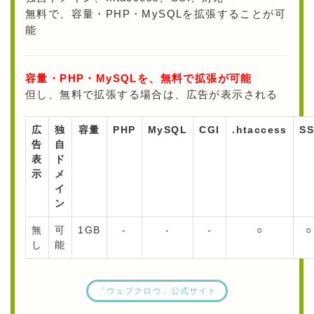
無料で、容量・PHP・MySQLを拡張することが可
能
容量・PHP・MySQLを、無料で拡張が可能
但し、無料で拡張する場合は、広告が表示される
広
独
容量
PHP
MySQL
CGI
.htaccess
SS
告
自
表
ド
示
メ
イ
ン
無
可
1GB
-
-
-
○
○
し
能
「ウェブクロウ」公式サイト