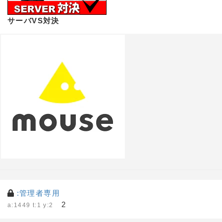
サーバVS対決
:管理者専用
2
a:1449 t:1 y:2