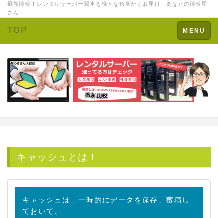
最新情報！レンタルサーバー関連を様々な角度からお届け｜あなたの情報屋
さん
TOP
Toggle
MENU
navigation
キャッシュとは
！
キャッシュは、一時的にデータを保存、蓄積し
ておいて、