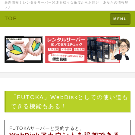
最新情報！レンタルサーバー関連を様々な角度からお届け｜あなたの情報屋
さん
TOP
Toggle
MENU
navigation
「FUTOKA」WebDiskとしての使い道も
できる機能もある！
FUTOKAサーバーと契約すると、