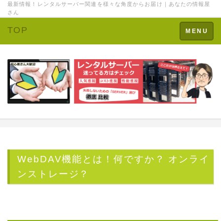
最新情報！レンタルサーバー関連を様々な角度からお届け｜あなたの情報屋
さん
TOP
Toggle
MENU
navigation
WebDAV機能とは
！何ですか？ オンライ
ンストレージ？