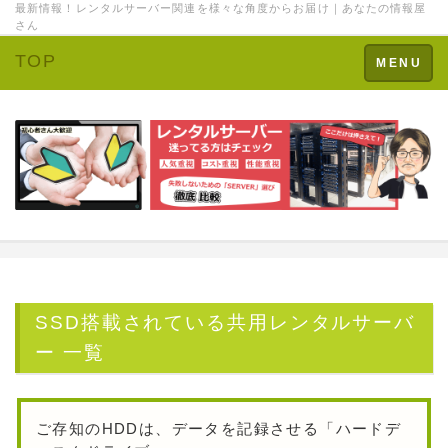
最新情報！レンタルサーバー関連を様々な角度からお届け｜あなたの情報屋
さん
TOP
Toggle
MENU
navigation
SSD搭載されている共用レンタルサーバ
ー 一覧
ご存知のHDDは、データを記録させる「ハードデ