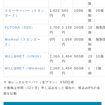
限
スターサーバー（スタン
1,620
540
100G
無
20個
ダード）
円
円
制
限
FUTOKA（SSD）
2,700
2,138
10GB
10
無制
円
円
個
MixHost（スタンダー
0円
1,058
30GB
無
無制
ド）
円
制
限
WiLL@NET（LINUX）
2,160
1,404
50GB
10
10個
円
円
個
WiLL@NET（Windows）
2,160
1,404
50GB
1
1個
円
円
個
※ 各レンタルサーバー（全プラン） SSD仕様
※価格は年間（12ヶ月）申し込みをした場合の、税込み8%の金
額を記載