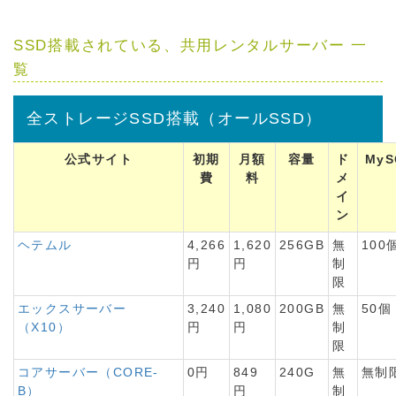
SSD搭載されている、共用レンタルサーバー 一
覧
全ストレージSSD搭載（オールSSD）
公式サイト
初期
月額
容量
ド
MyS
費
料
メ
イ
ン
ヘテムル
4,266
1,620
256GB
無
100
円
円
制
限
エックスサーバー
3,240
1,080
200GB
無
50個
（X10）
円
円
制
限
コアサーバー（CORE-
0円
849
240G
無
無制
B）
円
制