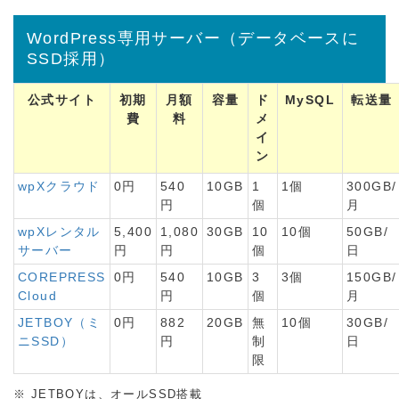
WordPress専用サーバー（データベースに
SSD採用）
公式サイト
初期
月額
容量
ド
MySQL
転送量
費
料
メ
イ
ン
wpXクラウド
0円
540
10GB
1
1個
300GB/
円
個
月
wpXレンタル
5,400
1,080
30GB
10
10個
50GB/
サーバー
円
円
個
日
COREPRESS
0円
540
10GB
3
3個
150GB/
Cloud
円
個
月
JETBOY（ミ
0円
882
20GB
無
10個
30GB/
ニSSD）
円
制
日
限
※ JETBOYは、オールSSD搭載