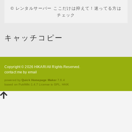
ア
ア
© レンタルサーバー ここだけは抑えて！迷ってる方は
チェック
キャッチコピー
Copyright © 2026
HIKARI
All Rights Reserved.
contact me by email
powered by
Quick Homepage Maker
7.6.4
based on PukiWiki 1.4.7 License is GPL.
HAIK