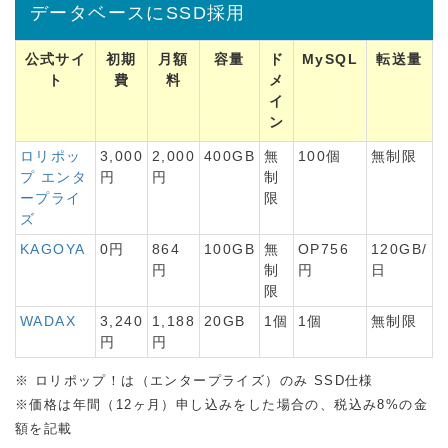
データベースにSSD採用
公式サイ
初期
月額
容量
ド
MySQL
転送量
ト
費
料
メ
イ
ン
ロリポッ
3,000
2,000
400GB
無
100個
無制限
プ エンタ
円
円
制
ープライ
限
ズ
KAGOYA
0円
864
100GB
無
OP756
120GB/
円
制
円
日
限
WADAX
3,240
1,188
20GB
1個
1個
無制限
円
円
※ ロリポップ！は（エンタープライズ）のみ SSD仕様
※価格は年間（12ヶ月）申し込みをした場合の、税込み8%の金
額を記載