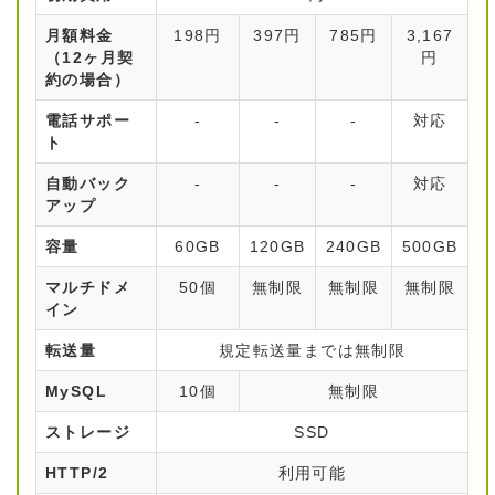
月額料金
198円
397円
785円
3,167
（12ヶ月契
円
約の場合）
電話サポー
-
-
-
対応
ト
自動バック
-
-
-
対応
アップ
容量
60GB
120GB
240GB
500GB
マルチドメ
50個
無制限
無制限
無制限
イン
転送量
規定転送量までは無制限
MySQL
10個
無制限
ストレージ
SSD
HTTP/2
利用可能