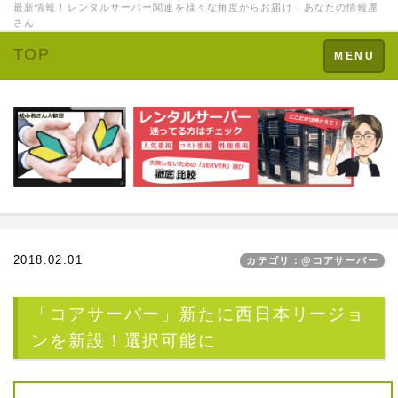
最新情報！レンタルサーバー関連を様々な角度からお届け｜あなたの情報屋
さん
TOP
Toggle
MENU
navigation
2018.02.01
カテゴリ：@コアサーバー
「コアサーバー」新たに西日本リージョ
ンを新設！選択可能に