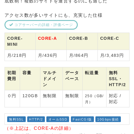
底数制！複数のサイトを運営するのにも適した
アクセス数が多いサイトにも、充実した仕様
コアサーバーの詳細・評価ページ
CORE-
CORE-A
CORE-B
CORE-C
MINI
月/218円
月/436円
月/864円
月/3,483円
初期
容量
マルチ
データ
転送量
無料
費用
ドメイ
ベース
SSL・
ン
HTTP/2
０円
120GB
無制限
無制限
対応 /
250（GB/
対応
月）
無料SSL
HTTP/2
オールSSD
FastCGI版
10Gbps接続
（※上記は、CORE-Aの詳細）