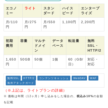
エコノ
ライト
スタン
ハイス
エンタープ
ミー
ダード
ピード
ライズ
月/110
月/275
月/550
1,100円
2,200円
円
円
円
初期
容量
マルチ
データ
転送量
無料
費用
ドメイ
ベース
SSL・
ン
HTTP/2
1,650
50GB
50個
1個
60（GB/
対応・
円
日）
対応
無料SSL
HTTP/2
コンテンツキャッシュ
WebDAV
WAF
海外アタックガード
（※上記は、ライトプランの詳細）
※ 価格は年間（12ヶ月）申し込みをした場合の、
税込み10%
の金額
を記載