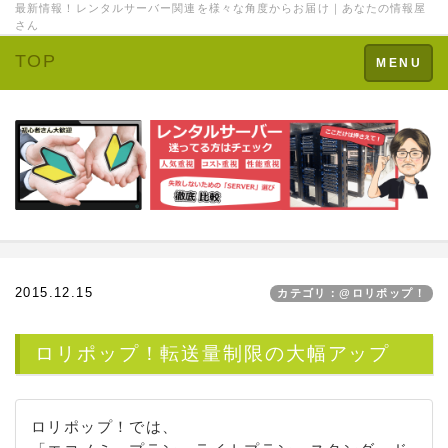
最新情報！レンタルサーバー関連を様々な角度からお届け｜あなたの情報屋
さん
TOP
Toggle
MENU
navigation
2015.12.15
カテゴリ：@ロリポップ！
ロリポップ！転送量制限の大幅アップ
ロリポップ！では、