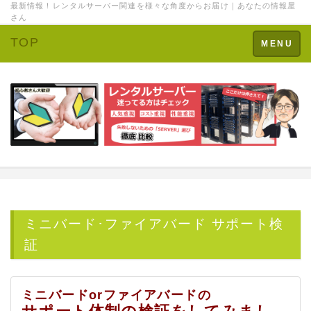
最新情報！レンタルサーバー関連を様々な角度からお届け｜あなたの情報屋
さん
TOP
Toggle
MENU
navigation
ミニバード･ファイアバード サポート検
証
ミニバードorファイアバードの