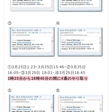
③
④
①3月25日1:23~3月25日15:46~②3月25日
16:05~③3月25日 18:01~④3月25日18:45
1時23分から18時45分の間に4通のやり取り
⑤
⑥