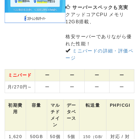
サーバースペックも充実
クアッドコアCPU メモリ
12GB搭載、
格安サーバーでありながら優
れた性能！
ミニバードの詳細・評価ペ
ージ
ミニバード
ー
ー
ー
ー
月/270円～
ー
ー
ー
ー
初期費
容量
マル
デー
転送量
PHP/CGI
用
チド
タベ
メイ
ース
ン
1,620
50GB
50個
5個
対応 / 対
150（GB/