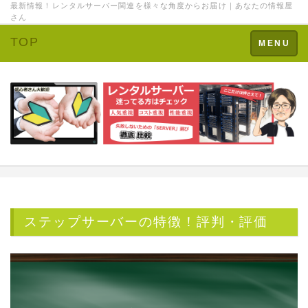
最新情報！レンタルサーバー関連を様々な角度からお届け｜あなたの情報屋
さん
TOP
Toggle
MENU
navigation
ステップサーバーの特徴！評判・評価