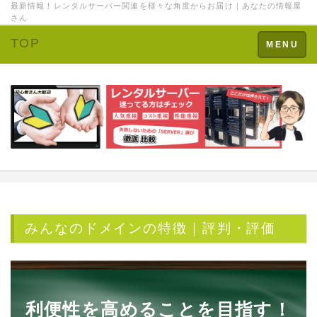
最新情報！レンタルサーバー関連を様々な角度からお届け｜あなたの情報屋
さん
TOP
Toggle
MENU
navigation
みんなのドメインの特徴｜評判・評価
利便性を高めることを目指す！