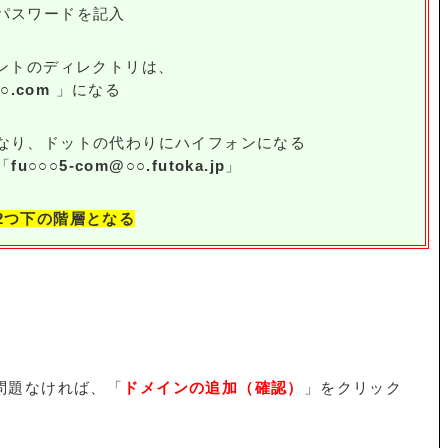
パスワードを記入
ウントのディレクトリは、
○○○.com
」になる
なり、ドットの代わりにハイフォンになる
「
fu○○○5-com@○○.futoka.jp
」
2つ下の階層となる
問題なければ、「
ドメインの追加（確認）
」をクリック